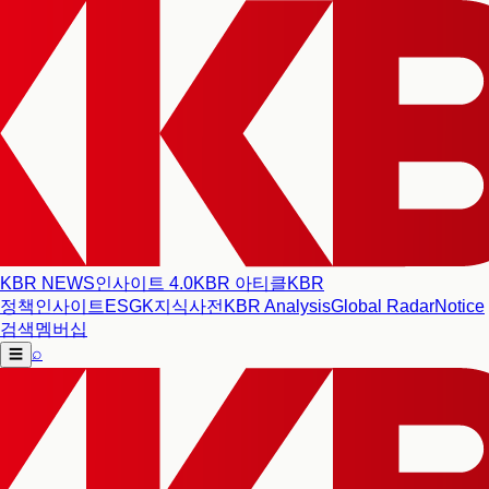
KBR NEWS
인사이트 4.0
KBR 아티클
KBR
정책인사이트
ESG
K지식사전
KBR Analysis
Global Radar
Notice
검색
멤버십
⌕
☰