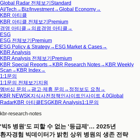
Global Radar
전체보기
Standard
AI/Tech
→
Biz/Investment
→
Global Economy
→
KBR 아티클
KBR 아티클
전체보기
Premium
경영 아티클
→
의료경영 아티클
→
ESG
ESG
전체보기
Premium
ESG Policy & Strategy
→
ESG Market & Cases
→
KBR Analysis
KBR Analysis
전체보기
Premium
KBR Special Reports
→
KBR Research Notes
→
KBR Weekly
Scan
→
KBR Index
→
1:1문의
1:1문의
전체보기
지원
멤버십 문의
→
광고·제휴 문의
→
정정보도 요청
→
KBR NEWS
K지식사전
정책인사이트
인사이트 4.0
Global
Radar
KBR 아티클
ESG
KBR Analysis
1:1문의
kbr-research-notes
'빅5 병원'도 피할 수 없는 '등급제'… 2025년
환자경험 빅데이터가 밝힌 상위 병원의 생존 전략