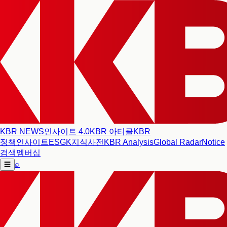
KBR NEWS
인사이트 4.0
KBR 아티클
KBR
정책인사이트
ESG
K지식사전
KBR Analysis
Global Radar
Notice
검색
멤버십
⌕
☰