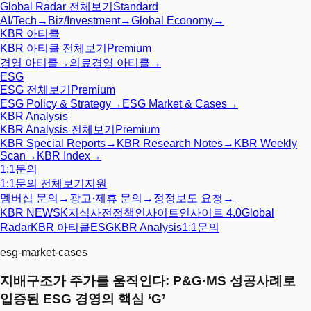
Global Radar
전체보기
Standard
AI/Tech
→
Biz/Investment
→
Global Economy
→
KBR 아티클
KBR 아티클
전체보기
Premium
경영 아티클
→
의료경영 아티클
→
ESG
ESG
전체보기
Premium
ESG Policy & Strategy
→
ESG Market & Cases
→
KBR Analysis
KBR Analysis
전체보기
Premium
KBR Special Reports
→
KBR Research Notes
→
KBR Weekly
Scan
→
KBR Index
→
1:1문의
1:1문의
전체보기
지원
멤버십 문의
→
광고·제휴 문의
→
정정보도 요청
→
KBR NEWS
K지식사전
정책인사이트
인사이트 4.0
Global
Radar
KBR 아티클
ESG
KBR Analysis
1:1문의
esg-market-cases
지배구조가 주가를 움직인다: P&G·MS 성공사례로
입증된 ESG 경영의 핵심 ‘G’