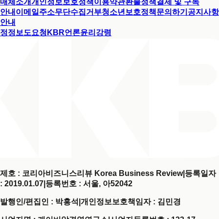
매체소개
개인정보보호정책
이용약관
환불정책
결제 및 구독
안내
이메일주소무단수집거부
청소년보호정책
문의하기
공지사항
안내
정정보도요청
KBR언론윤리강령
제호 : 코리아비즈니스리뷰 Korea Business Review
|
등록일자
: 2019.01.07
|
등록번호 : 서울, 아52042
발행인/편집인 : 박홍석
|
개인정보보호책임자 : 김민경