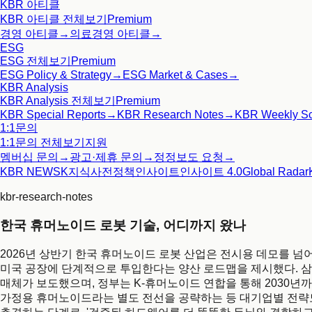
KBR 아티클
KBR 아티클
전체보기
Premium
경영 아티클
→
의료경영 아티클
→
ESG
ESG
전체보기
Premium
ESG Policy & Strategy
→
ESG Market & Cases
→
KBR Analysis
KBR Analysis
전체보기
Premium
KBR Special Reports
→
KBR Research Notes
→
KBR Weekly S
1:1문의
1:1문의
전체보기
지원
멤버십 문의
→
광고·제휴 문의
→
정정보도 요청
→
KBR NEWS
K지식사전
정책인사이트
인사이트 4.0
Global Radar
kbr-research-notes
한국 휴머노이드 로봇 기술, 어디까지 왔나
2026년 상반기 한국 휴머노이드 로봇 산업은 전시용 데모를 넘어
미국 공장에 단계적으로 투입한다는 양산 로드맵을 제시했다. 
매체가 보도했으며, 정부는 K-휴머노이드 연합을 통해 2030년까지 
가정용 휴머노이드라는 별도 전선을 공략하는 등 대기업별 전략도 