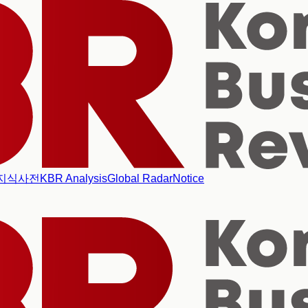
지식사전
KBR Analysis
Global Radar
Notice