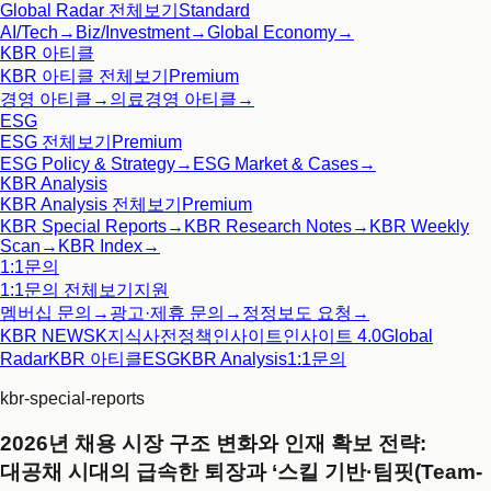
Global Radar
전체보기
Standard
AI/Tech
→
Biz/Investment
→
Global Economy
→
KBR 아티클
KBR 아티클
전체보기
Premium
경영 아티클
→
의료경영 아티클
→
ESG
ESG
전체보기
Premium
ESG Policy & Strategy
→
ESG Market & Cases
→
KBR Analysis
KBR Analysis
전체보기
Premium
KBR Special Reports
→
KBR Research Notes
→
KBR Weekly
Scan
→
KBR Index
→
1:1문의
1:1문의
전체보기
지원
멤버십 문의
→
광고·제휴 문의
→
정정보도 요청
→
KBR NEWS
K지식사전
정책인사이트
인사이트 4.0
Global
Radar
KBR 아티클
ESG
KBR Analysis
1:1문의
kbr-special-reports
2026년 채용 시장 구조 변화와 인재 확보 전략:
대공채 시대의 급속한 퇴장과 ‘스킬 기반·팀핏(Team-