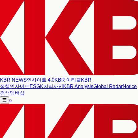
KBR NEWS
인사이트 4.0
KBR 아티클
KBR
정책인사이트
ESG
K지식사전
KBR Analysis
Global Radar
Notice
검색
멤버십
⌕
☰