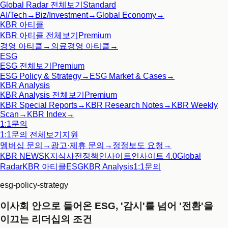
Global Radar
전체보기
Standard
AI/Tech
→
Biz/Investment
→
Global Economy
→
KBR 아티클
KBR 아티클
전체보기
Premium
경영 아티클
→
의료경영 아티클
→
ESG
ESG
전체보기
Premium
ESG Policy & Strategy
→
ESG Market & Cases
→
KBR Analysis
KBR Analysis
전체보기
Premium
KBR Special Reports
→
KBR Research Notes
→
KBR Weekly
Scan
→
KBR Index
→
1:1문의
1:1문의
전체보기
지원
멤버십 문의
→
광고·제휴 문의
→
정정보도 요청
→
KBR NEWS
K지식사전
정책인사이트
인사이트 4.0
Global
Radar
KBR 아티클
ESG
KBR Analysis
1:1문의
esg-policy-strategy
이사회 안으로 들어온 ESG, '감시'를 넘어 '전환'을
이끄는 리더십의 조건