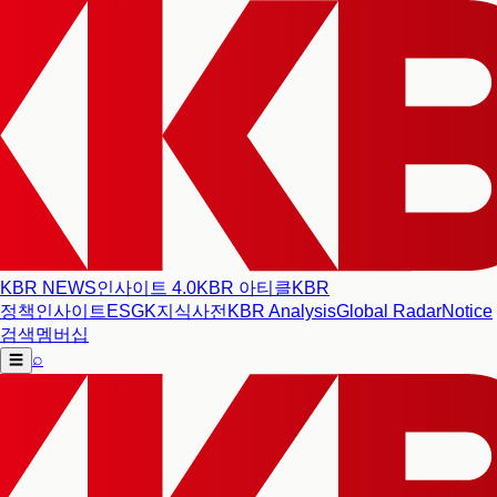
KBR NEWS
인사이트 4.0
KBR 아티클
KBR
정책인사이트
ESG
K지식사전
KBR Analysis
Global Radar
Notice
검색
멤버십
⌕
☰