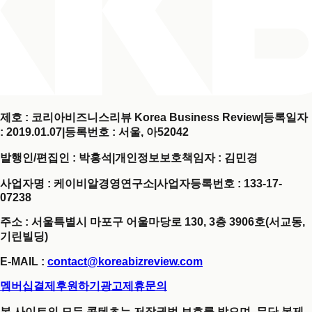
제호 : 코리아비즈니스리뷰 Korea Business Review
|
등록일자
: 2019.01.07
|
등록번호 : 서울, 아52042
발행인/편집인 : 박홍석
|
개인정보보호책임자 : 김민경
사업자명 : 케이비알경영연구소
|
사업자등록번호 : 133-17-
07238
주소 : 서울특별시 마포구 어울마당로 130, 3층 3906호(서교동,
기린빌딩)
E-MAIL :
contact@koreabizreview.com
멤버십결제
후원하기
광고제휴문의
본 사이트의 모든 콘텐츠는 저작권법 보호를 받으며, 무단 복제