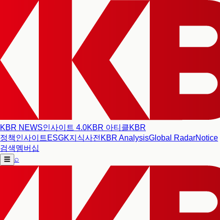
KBR NEWS
인사이트 4.0
KBR 아티클
KBR
정책인사이트
ESG
K지식사전
KBR Analysis
Global Radar
Notice
검색
멤버십
⌕
☰