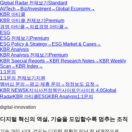
Global Radar
전체보기
Standard
AI/Tech
→
Biz/Investment
→
Global Economy
→
KBR 아티클
KBR 아티클
전체보기
Premium
경영 아티클
→
의료경영 아티클
→
ESG
ESG
전체보기
Premium
ESG Policy & Strategy
→
ESG Market & Cases
→
KBR Analysis
KBR Analysis
전체보기
Premium
KBR Special Reports
→
KBR Research Notes
→
KBR Weekly
Scan
→
KBR Index
→
1:1문의
1:1문의
전체보기
지원
멤버십 문의
→
광고·제휴 문의
→
정정보도 요청
→
KBR NEWS
K지식사전
정책인사이트
인사이트 4.0
Global
Radar
KBR 아티클
ESG
KBR Analysis
1:1문의
digital-innovation
디지털 혁신의 역설, 기술을 도입할수록 멈추는 조직
기술 과잉 시대, 겉도는 디지털 전환의 민낯 전 세계적으로