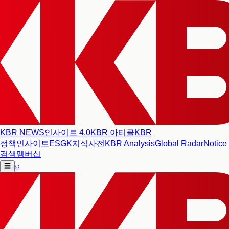
KBR NEWS
인사이트 4.0
KBR 아티클
KBR
정책인사이트
ESG
K지식사전
KBR Analysis
Global Radar
Notice
검색
멤버십
⌕
☰