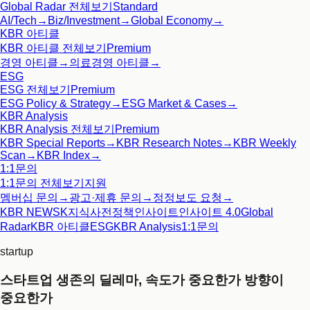
Global Radar
전체보기
Standard
AI/Tech
→
Biz/Investment
→
Global Economy
→
KBR 아티클
KBR 아티클
전체보기
Premium
경영 아티클
→
의료경영 아티클
→
ESG
ESG
전체보기
Premium
ESG Policy & Strategy
→
ESG Market & Cases
→
KBR Analysis
KBR Analysis
전체보기
Premium
KBR Special Reports
→
KBR Research Notes
→
KBR Weekly
Scan
→
KBR Index
→
1:1문의
1:1문의
전체보기
지원
멤버십 문의
→
광고·제휴 문의
→
정정보도 요청
→
KBR NEWS
K지식사전
정책인사이트
인사이트 4.0
Global
Radar
KBR 아티클
ESG
KBR Analysis
1:1문의
startup
스타트업 생존의 딜레마, 속도가 중요한가 방향이
중요한가