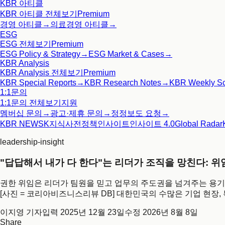
KBR 아티클
KBR 아티클
전체보기
Premium
경영 아티클
→
의료경영 아티클
→
ESG
ESG
전체보기
Premium
ESG Policy & Strategy
→
ESG Market & Cases
→
KBR Analysis
KBR Analysis
전체보기
Premium
KBR Special Reports
→
KBR Research Notes
→
KBR Weekly S
1:1문의
1:1문의
전체보기
지원
멤버십 문의
→
광고·제휴 문의
→
정정보도 요청
→
KBR NEWS
K지식사전
정책인사이트
인사이트 4.0
Global Radar
leadership-insight
"답답해서 내가 다 한다"는 리더가 조직을 망친다: 
권한 위임은 리더가 팀원을 믿고 업무의 주도권을 넘겨주는 용기
[사진 = 코리아비즈니스리뷰 DB] 대한민국의 수많은 기업 현장
이지영 기자
입력
2025년 12월 23일
수정
2026년 8월 8일
Share