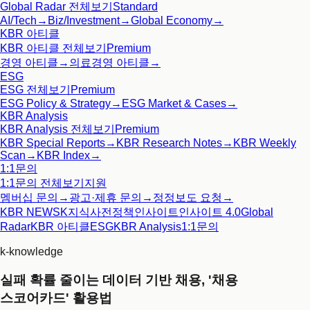
Global Radar
전체보기
Standard
AI/Tech
→
Biz/Investment
→
Global Economy
→
KBR 아티클
KBR 아티클
전체보기
Premium
경영 아티클
→
의료경영 아티클
→
ESG
ESG
전체보기
Premium
ESG Policy & Strategy
→
ESG Market & Cases
→
KBR Analysis
KBR Analysis
전체보기
Premium
KBR Special Reports
→
KBR Research Notes
→
KBR Weekly
Scan
→
KBR Index
→
1:1문의
1:1문의
전체보기
지원
멤버십 문의
→
광고·제휴 문의
→
정정보도 요청
→
KBR NEWS
K지식사전
정책인사이트
인사이트 4.0
Global
Radar
KBR 아티클
ESG
KBR Analysis
1:1문의
k-knowledge
실패 확률 줄이는 데이터 기반 채용, '채용
스코어카드' 활용법