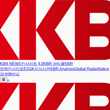
KBR NEWS
인사이트 4.0
KBR 아티클
KBR
정책인사이트
ESG
K지식사전
KBR Analysis
Global Radar
Notice
검색
멤버십
⌕
☰