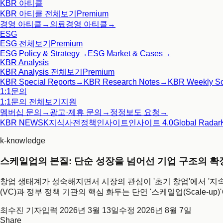
KBR 아티클
KBR 아티클
전체보기
Premium
경영 아티클
→
의료경영 아티클
→
ESG
ESG
전체보기
Premium
ESG Policy & Strategy
→
ESG Market & Cases
→
KBR Analysis
KBR Analysis
전체보기
Premium
KBR Special Reports
→
KBR Research Notes
→
KBR Weekly S
1:1문의
1:1문의
전체보기
지원
멤버십 문의
→
광고·제휴 문의
→
정정보도 요청
→
KBR NEWS
K지식사전
정책인사이트
인사이트 4.0
Global Radar
k-knowledge
스케일업의 본질: 단순 성장을 넘어선 기업 구조의 확
창업 생태계가 성숙해지면서 시장의 관심이 '초기 창업'에서 '
(VC)과 정부 정책 기관의 핵심 화두는 단연 '스케일업(Scale-up)
최수진 기자
입력
2026년 3월 13일
수정
2026년 8월 7일
Share