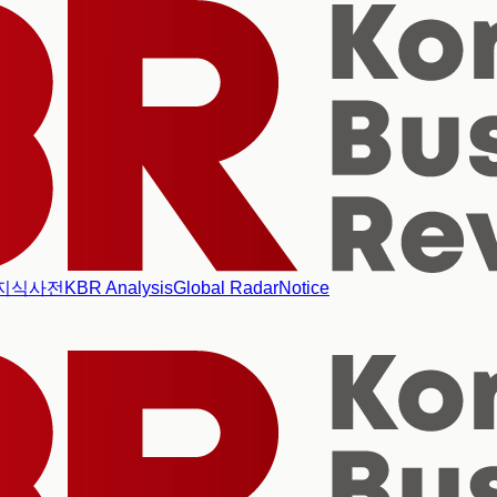
지식사전
KBR Analysis
Global Radar
Notice