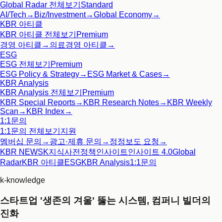
Global Radar
전체보기
Standard
AI/Tech
→
Biz/Investment
→
Global Economy
→
KBR 아티클
KBR 아티클
전체보기
Premium
경영 아티클
→
의료경영 아티클
→
ESG
ESG
전체보기
Premium
ESG Policy & Strategy
→
ESG Market & Cases
→
KBR Analysis
KBR Analysis
전체보기
Premium
KBR Special Reports
→
KBR Research Notes
→
KBR Weekly
Scan
→
KBR Index
→
1:1문의
1:1문의
전체보기
지원
멤버십 문의
→
광고·제휴 문의
→
정정보도 요청
→
KBR NEWS
K지식사전
정책인사이트
인사이트 4.0
Global
Radar
KBR 아티클
ESG
KBR Analysis
1:1문의
k-knowledge
스타트업 '생존의 겨울' 뚫는 시스템, 컴퍼니 빌더의
진화