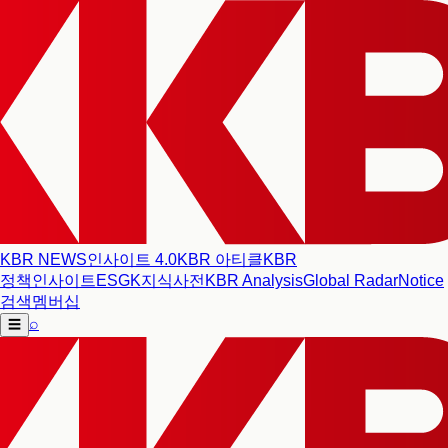
KBR NEWS
인사이트 4.0
KBR 아티클
KBR
정책인사이트
ESG
K지식사전
KBR Analysis
Global Radar
Notice
검색
멤버십
⌕
☰