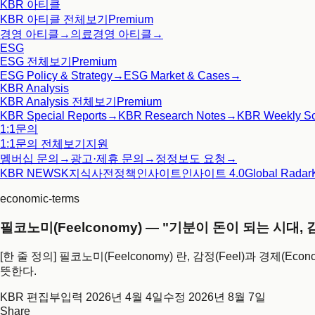
KBR 아티클
KBR 아티클
전체보기
Premium
경영 아티클
→
의료경영 아티클
→
ESG
ESG
전체보기
Premium
ESG Policy & Strategy
→
ESG Market & Cases
→
KBR Analysis
KBR Analysis
전체보기
Premium
KBR Special Reports
→
KBR Research Notes
→
KBR Weekly S
1:1문의
1:1문의
전체보기
지원
멤버십 문의
→
광고·제휴 문의
→
정정보도 요청
→
KBR NEWS
K지식사전
정책인사이트
인사이트 4.0
Global Radar
economic-terms
필코노미(Feelconomy) — "기분이 돈이 되는 시대
[한 줄 정의] 필코노미(Feelconomy) 란, 감정(Feel)과 경
뜻한다.
KBR 편집부
입력
2026년 4월 4일
수정
2026년 8월 7일
Share