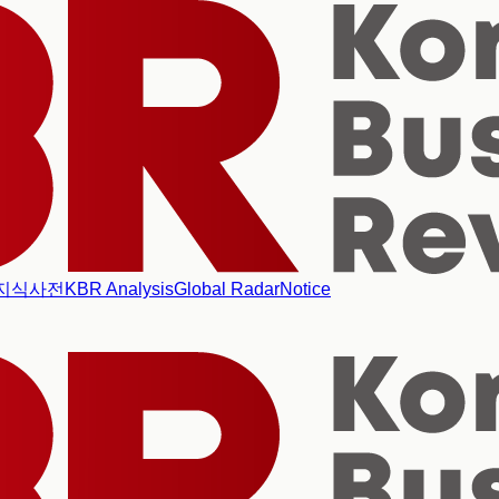
지식사전
KBR Analysis
Global Radar
Notice