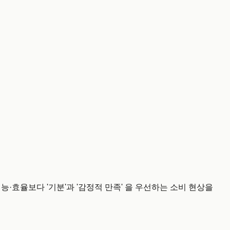
격·성능·효율보다 '기분'과 '감정적 만족' 을 우선하는 소비 현상을