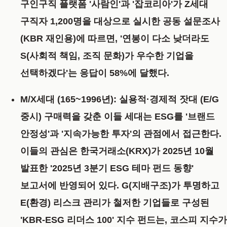
구인구직 플랫폼 '사람인'과 '잡코리아'
가 Z세대
구직자 1,200명을 대상으로 실시한 공동 설문조사
(KBR 재인용)에 따르면, '연봉이 다소 낮더라도
S(사회적 책임, 조직 문화)가 우수한 기업을
선택하겠다'는 응답이
58%
에
달했다.
M/X세대 (165~1996년): 실용적·경제적 잣대 (E/G
중시)
구매력을 갖춘 이들 세대는 ESG를 '브랜드
안정성'과 '지속가능한 투자'의 관점에서
접근한다.
이들의 관심은
한국거래소(KRX)가 2025년 10월
발표한 '2025년 3분기 ESG 테마 펀드 동향'
보고서
에
반영되어 있다.
G(지배구조)가 투명하고
E(환경) 리스크 관리가 철저한 기업들로 구성된
'KBR-ESG 리더스 100' 지수 펀드는, 코스피 지수가