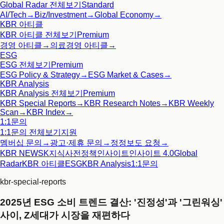
Global Radar
전체보기
Standard
AI/Tech
→
Biz/Investment
→
Global Economy
→
KBR 아티클
KBR 아티클
전체보기
Premium
경영 아티클
→
의료경영 아티클
→
ESG
ESG
전체보기
Premium
ESG Policy & Strategy
→
ESG Market & Cases
→
KBR Analysis
KBR Analysis
전체보기
Premium
KBR Special Reports
→
KBR Research Notes
→
KBR Weekly
Scan
→
KBR Index
→
1:1문의
1:1문의
전체보기
지원
멤버십 문의
→
광고·제휴 문의
→
정정보도 요청
→
KBR NEWS
K지식사전
정책인사이트
인사이트 4.0
Global
Radar
KBR 아티클
ESG
KBR Analysis
1:1문의
kbr-special-reports
2025년 ESG 소비 트렌드 결산: '진정성'과 '그린워싱'
사이, Z세대가 시장을 재편하다