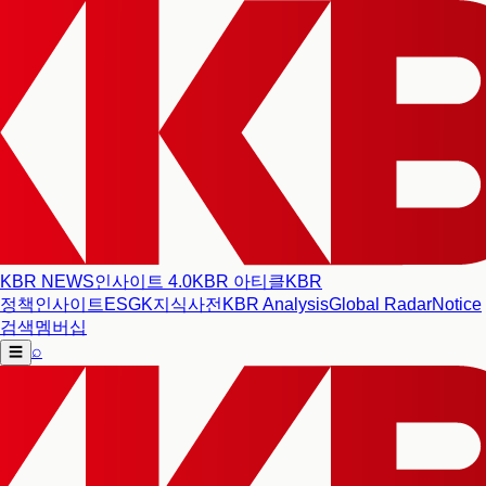
KBR NEWS
인사이트 4.0
KBR 아티클
KBR
정책인사이트
ESG
K지식사전
KBR Analysis
Global Radar
Notice
검색
멤버십
⌕
☰