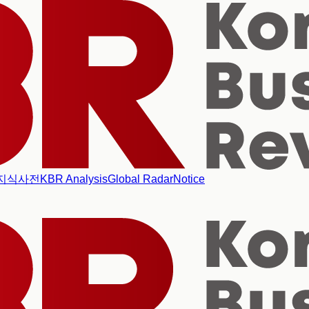
지식사전
KBR Analysis
Global Radar
Notice