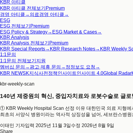
KBR 아티클
KBR 아티클
전체보기
Premium
경영 아티클
→
의료경영 아티클
→
ESG
ESG
전체보기
Premium
ESG Policy & Strategy
→
ESG Market & Cases
→
KBR Analysis
KBR Analysis
전체보기
Premium
KBR Special Reports
→
KBR Research Notes
→
KBR Weekly S
1:1문의
1:1문의
전체보기
지원
멤버십 문의
→
광고·제휴 문의
→
정정보도 요청
→
KBR NEWS
K지식사전
정책인사이트
인사이트 4.0
Global Radar
kbr-weekly-scan
140년 제중원의 혁신, 중입자치료와 로봇수술로 글
① KBR Weekly Hospital Scan 선정 이유 대한민국 의
최초의 서양식 병원이라는 역사적 상징성을 넘어, 세브란스병원은
이태민 기자
입력
2025년 11월 3일
수정
2026년 8월 9일
Share