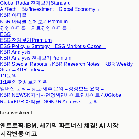
Global Radar
전체보기
Standard
AI/Tech
→
Biz/Investment
→
Global Economy
→
KBR 아티클
KBR 아티클
전체보기
Premium
경영 아티클
→
의료경영 아티클
→
ESG
ESG
전체보기
Premium
ESG Policy & Strategy
→
ESG Market & Cases
→
KBR Analysis
KBR Analysis
전체보기
Premium
KBR Special Reports
→
KBR Research Notes
→
KBR Weekly
Scan
→
KBR Index
→
1:1문의
1:1문의
전체보기
지원
멤버십 문의
→
광고·제휴 문의
→
정정보도 요청
→
KBR NEWS
K지식사전
정책인사이트
인사이트 4.0
Global
Radar
KBR 아티클
ESG
KBR Analysis
1:1문의
biz-investment
앤트로픽-IBM, 세기의 파트너십 체결! AI 시장
지각변동 예고