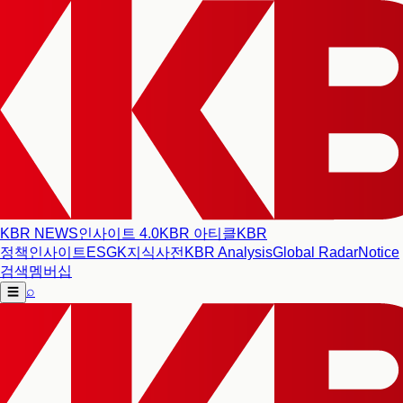
KBR NEWS
인사이트 4.0
KBR 아티클
KBR
정책인사이트
ESG
K지식사전
KBR Analysis
Global Radar
Notice
검색
멤버십
⌕
☰