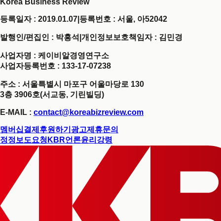
Korea Business Review
등록일자 : 2019.01.07
|
등록번호 : 서울, 아52042
발행인/편집인 : 박홍석
|
개인정보보호책임자 : 김민경
사업자명 : 케이비알경영연구소
사업자등록번호 : 133-17-07238
주소 : 서울특별시 마포구 어울마당로 130
3층 3906호(서교동, 기린빌딩)
E-MAIL :
contact@koreabizreview.com
멤버십결제
후원하기
광고제휴문의
정정보도요청
KBR언론윤리강령