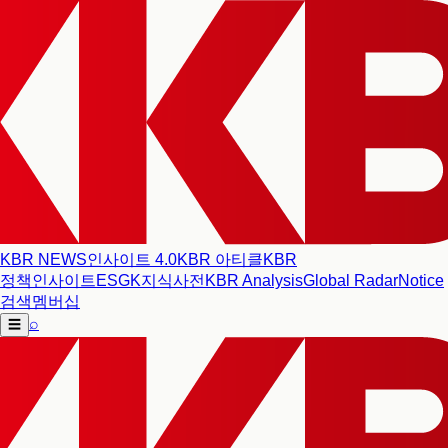
KBR NEWS
인사이트 4.0
KBR 아티클
KBR
정책인사이트
ESG
K지식사전
KBR Analysis
Global Radar
Notice
검색
멤버십
⌕
☰