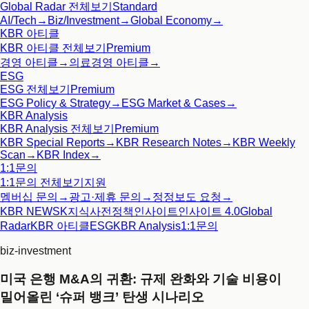
Global Radar
전체보기
Standard
AI/Tech
→
Biz/Investment
→
Global Economy
→
KBR 아티클
KBR 아티클
전체보기
Premium
경영 아티클
→
의료경영 아티클
→
ESG
ESG
전체보기
Premium
ESG Policy & Strategy
→
ESG Market & Cases
→
KBR Analysis
KBR Analysis
전체보기
Premium
KBR Special Reports
→
KBR Research Notes
→
KBR Weekly
Scan
→
KBR Index
→
1:1문의
1:1문의
전체보기
지원
멤버십 문의
→
광고·제휴 문의
→
정정보도 요청
→
KBR NEWS
K지식사전
정책인사이트
인사이트 4.0
Global
Radar
KBR 아티클
ESG
KBR Analysis
1:1문의
biz-investment
미국 은행 M&A의 귀환: 규제 완화와 기술 비용이
밀어올린 ‘슈퍼 뱅크’ 탄생 시나리오