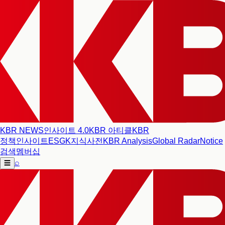
KBR NEWS
인사이트 4.0
KBR 아티클
KBR
정책인사이트
ESG
K지식사전
KBR Analysis
Global Radar
Notice
검색
멤버십
⌕
☰