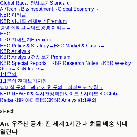
Global Radar
전체보기
Standard
AI/Tech
→
Biz/Investment
→
Global Economy
→
KBR 아티클
KBR 아티클
전체보기
Premium
경영 아티클
→
의료경영 아티클
→
ESG
ESG
전체보기
Premium
ESG Policy & Strategy
→
ESG Market & Cases
→
KBR Analysis
KBR Analysis
전체보기
Premium
KBR Special Reports
→
KBR Research Notes
→
KBR Weekly
Scan
→
KBR Index
→
1:1문의
1:1문의
전체보기
지원
멤버십 문의
→
광고·제휴 문의
→
정정보도 요청
→
KBR NEWS
K지식사전
정책인사이트
인사이트 4.0
Global
Radar
KBR 아티클
ESG
KBR Analysis
1:1문의
ai-tech
Arc 우주선 공개: 전 세계 1시간 내 화물 배송 시대
열린다