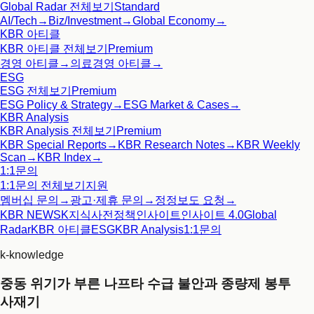
Global Radar
전체보기
Standard
AI/Tech
→
Biz/Investment
→
Global Economy
→
KBR 아티클
KBR 아티클
전체보기
Premium
경영 아티클
→
의료경영 아티클
→
ESG
ESG
전체보기
Premium
ESG Policy & Strategy
→
ESG Market & Cases
→
KBR Analysis
KBR Analysis
전체보기
Premium
KBR Special Reports
→
KBR Research Notes
→
KBR Weekly
Scan
→
KBR Index
→
1:1문의
1:1문의
전체보기
지원
멤버십 문의
→
광고·제휴 문의
→
정정보도 요청
→
KBR NEWS
K지식사전
정책인사이트
인사이트 4.0
Global
Radar
KBR 아티클
ESG
KBR Analysis
1:1문의
k-knowledge
중동 위기가 부른 나프타 수급 불안과 종량제 봉투
사재기