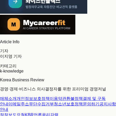
Article Info
기자
이지영 기자
카테고리
k-knowledge
Korea Business Review
경영·경제·비즈니스 의사결정자를 위한 프리미엄 경영저널
매체소개
개인정보보호정책
이용약관
환불정책
결제 및 구독
안내
이메일주소무단수집거부
청소년보호정책
문의하기
공지사항
안내
정정보도요청
KBR언론윤리강령