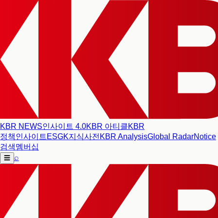
KBR NEWS
인사이트 4.0
KBR 아티클
KBR
정책인사이트
ESG
K지식사전
KBR Analysis
Global Radar
Notice
검색
멤버십
⌕
☰