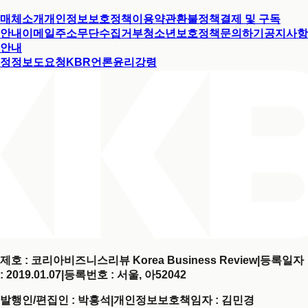
매체소개
개인정보보호정책
이용약관
환불정책
결제 및 구독
안내
이메일주소무단수집거부
청소년보호정책
문의하기
공지사항
안내
정정보도요청
KBR언론윤리강령
제호 : 코리아비즈니스리뷰 Korea Business Review
|
등록일자
: 2019.01.07
|
등록번호 : 서울, 아52042
발행인/편집인 : 박홍석
|
개인정보보호책임자 : 김민경