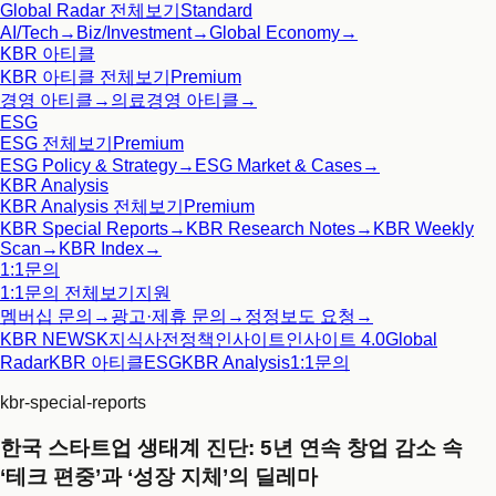
Global Radar
전체보기
Standard
AI/Tech
→
Biz/Investment
→
Global Economy
→
KBR 아티클
KBR 아티클
전체보기
Premium
경영 아티클
→
의료경영 아티클
→
ESG
ESG
전체보기
Premium
ESG Policy & Strategy
→
ESG Market & Cases
→
KBR Analysis
KBR Analysis
전체보기
Premium
KBR Special Reports
→
KBR Research Notes
→
KBR Weekly
Scan
→
KBR Index
→
1:1문의
1:1문의
전체보기
지원
멤버십 문의
→
광고·제휴 문의
→
정정보도 요청
→
KBR NEWS
K지식사전
정책인사이트
인사이트 4.0
Global
Radar
KBR 아티클
ESG
KBR Analysis
1:1문의
kbr-special-reports
한국 스타트업 생태계 진단: 5년 연속 창업 감소 속
‘테크 편중’과 ‘성장 지체’의 딜레마