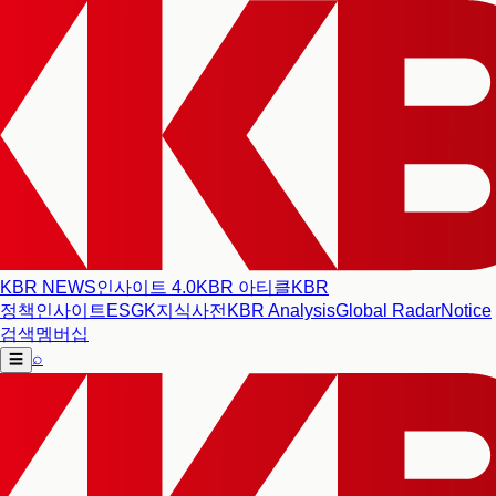
KBR NEWS
인사이트 4.0
KBR 아티클
KBR
정책인사이트
ESG
K지식사전
KBR Analysis
Global Radar
Notice
검색
멤버십
⌕
☰