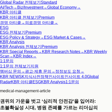
Global Radar
전체보기
Standard
AI/Tech
→
Biz/Investment
→
Global Economy
→
KBR 아티클
KBR 아티클
전체보기
Premium
경영 아티클
→
의료경영 아티클
→
ESG
ESG
전체보기
Premium
ESG Policy & Strategy
→
ESG Market & Cases
→
KBR Analysis
KBR Analysis
전체보기
Premium
KBR Special Reports
→
KBR Research Notes
→
KBR Weekly
Scan
→
KBR Index
→
1:1문의
1:1문의
전체보기
지원
멤버십 문의
→
광고·제휴 문의
→
정정보도 요청
→
KBR NEWS
K지식사전
정책인사이트
인사이트 4.0
Global
Radar
KBR 아티클
ESG
KBR Analysis
1:1문의
medical-management-article
권위의 가운을 벗고 ‘심리적 안전감’을 입어라:
초불확실성 시대, 병원 존폐를 가르는 리더십의