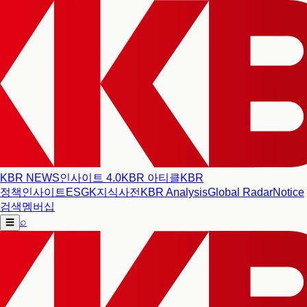
KBR NEWS
인사이트 4.0
KBR 아티클
KBR
정책인사이트
ESG
K지식사전
KBR Analysis
Global Radar
Notice
검색
멤버십
⌕
☰