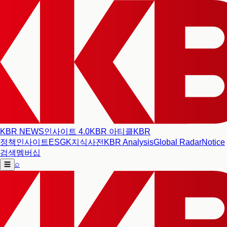
KBR NEWS
인사이트 4.0
KBR 아티클
KBR
정책인사이트
ESG
K지식사전
KBR Analysis
Global Radar
Notice
검색
멤버십
⌕
☰