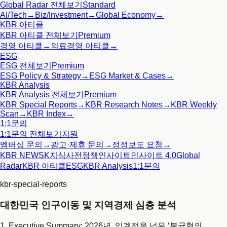
Global Radar
전체보기
Standard
AI/Tech
→
Biz/Investment
→
Global Economy
→
KBR 아티클
KBR 아티클
전체보기
Premium
경영 아티클
→
의료경영 아티클
→
ESG
ESG
전체보기
Premium
ESG Policy & Strategy
→
ESG Market & Cases
→
KBR Analysis
KBR Analysis
전체보기
Premium
KBR Special Reports
→
KBR Research Notes
→
KBR Weekly
Scan
→
KBR Index
→
1:1문의
1:1문의
전체보기
지원
멤버십 문의
→
광고·제휴 문의
→
정정보도 요청
→
KBR NEWS
K지식사전
정책인사이트
인사이트 4.0
Global
Radar
KBR 아티클
ESG
KBR Analysis
1:1문의
kbr-special-reports
대한민국 인구이동 및 지역경제 심층 분석
1. Executive Summary: 2026년, 임계점을 넘은 ‘불균형의