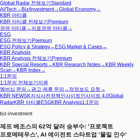
Global Radar
전체보기
Standard
AI/Tech
→
Biz/Investment
→
Global Economy
→
KBR 아티클
KBR 아티클
전체보기
Premium
경영 아티클
→
의료경영 아티클
→
ESG
ESG
전체보기
Premium
ESG Policy & Strategy
→
ESG Market & Cases
→
KBR Analysis
KBR Analysis
전체보기
Premium
KBR Special Reports
→
KBR Research Notes
→
KBR Weekly
Scan
→
KBR Index
→
1:1문의
1:1문의
전체보기
지원
멤버십 문의
→
광고·제휴 문의
→
정정보도 요청
→
KBR NEWS
K지식사전
정책인사이트
인사이트 4.0
Global
Radar
KBR 아티클
ESG
KBR Analysis
1:1문의
biz-investment
제프 베조스의 62억 달러 승부수: '프로젝트
프로메테우스', AI 에이전트 스타트업 '물밑 인수'