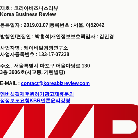
제호
: 코리아비즈니스리뷰
Korea Business Review
등록일자 : 2019.01.07
|
등록번호 : 서울, 아52042
발행인/편집인 : 박홍석
|
개인정보보호책임자 : 김민경
사업자명 : 케이비알경영연구소
사업자등록번호 : 133-17-07238
주소 : 서울특별시 마포구 어울마당로 130
3층 3906호(서교동, 기린빌딩)
E-MAIL :
contact@koreabizreview.com
멤버십결제
후원하기
광고제휴문의
정정보도요청
KBR언론윤리강령