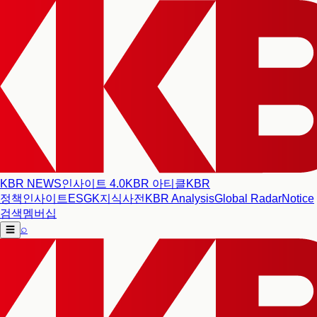
KBR NEWS
인사이트 4.0
KBR 아티클
KBR
정책인사이트
ESG
K지식사전
KBR Analysis
Global Radar
Notice
검색
멤버십
⌕
☰