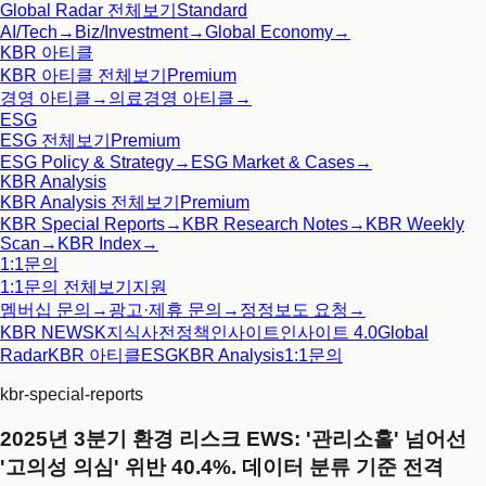
Global Radar
전체보기
Standard
AI/Tech
→
Biz/Investment
→
Global Economy
→
KBR 아티클
KBR 아티클
전체보기
Premium
경영 아티클
→
의료경영 아티클
→
ESG
ESG
전체보기
Premium
ESG Policy & Strategy
→
ESG Market & Cases
→
KBR Analysis
KBR Analysis
전체보기
Premium
KBR Special Reports
→
KBR Research Notes
→
KBR Weekly
Scan
→
KBR Index
→
1:1문의
1:1문의
전체보기
지원
멤버십 문의
→
광고·제휴 문의
→
정정보도 요청
→
KBR NEWS
K지식사전
정책인사이트
인사이트 4.0
Global
Radar
KBR 아티클
ESG
KBR Analysis
1:1문의
kbr-special-reports
2025년 3분기 환경 리스크 EWS: '관리소홀' 넘어선
'고의성 의심' 위반 40.4%. 데이터 분류 기준 전격