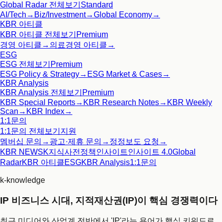
Global Radar
전체보기
Standard
AI/Tech
→
Biz/Investment
→
Global Economy
→
KBR 아티클
KBR 아티클
전체보기
Premium
경영 아티클
→
의료경영 아티클
→
ESG
ESG
전체보기
Premium
ESG Policy & Strategy
→
ESG Market & Cases
→
KBR Analysis
KBR Analysis
전체보기
Premium
KBR Special Reports
→
KBR Research Notes
→
KBR Weekly
Scan
→
KBR Index
→
1:1문의
1:1문의
전체보기
지원
멤버십 문의
→
광고·제휴 문의
→
정정보도 요청
→
KBR NEWS
K지식사전
정책인사이트
인사이트 4.0
Global
Radar
KBR 아티클
ESG
KBR Analysis
1:1문의
k-knowledge
IP 비즈니스 시대, 지적재산권(IP)이 핵심 경쟁력이다
최근 미디어와 산업계 전반에서 'IP'라는 용어가 핵심 키워드로