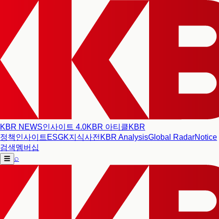
KBR NEWS
인사이트 4.0
KBR 아티클
KBR
정책인사이트
ESG
K지식사전
KBR Analysis
Global Radar
Notice
검색
멤버십
⌕
☰