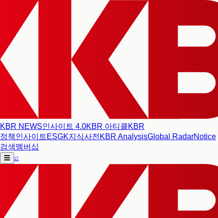
KBR NEWS
인사이트 4.0
KBR 아티클
KBR
정책인사이트
ESG
K지식사전
KBR Analysis
Global Radar
Notice
검색
멤버십
⌕
☰