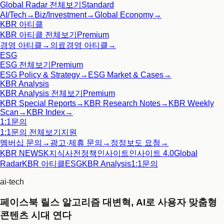
Global Radar
전체보기
Standard
AI/Tech
→
Biz/Investment
→
Global Economy
→
KBR 아티클
KBR 아티클
전체보기
Premium
경영 아티클
→
의료경영 아티클
→
ESG
ESG
전체보기
Premium
ESG Policy & Strategy
→
ESG Market & Cases
→
KBR Analysis
KBR Analysis
전체보기
Premium
KBR Special Reports
→
KBR Research Notes
→
KBR Weekly
Scan
→
KBR Index
→
1:1문의
1:1문의
전체보기
지원
멤버십 문의
→
광고·제휴 문의
→
정정보도 요청
→
KBR NEWS
K지식사전
정책인사이트
인사이트 4.0
Global
Radar
KBR 아티클
ESG
KBR Analysis
1:1문의
ai-tech
페이스북 릴스 알고리즘 대변혁, AI로 사용자 맞춤형
콘텐츠 시대 연다