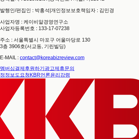
발행인/편집인 : 박홍석
|
개인정보보호책임자 : 김민경
사업자명 : 케이비알경영연구소
사업자등록번호 : 133-17-07238
주소 : 서울특별시 마포구 어울마당로 130
3층 3906호(서교동, 기린빌딩)
E-MAIL :
contact@koreabizreview.com
멤버십결제
후원하기
광고제휴문의
정정보도요청
KBR언론윤리강령